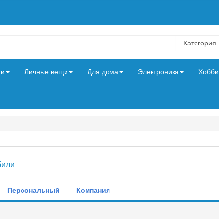
ги
Личные вещи
Для дома
Электроника
Хобби
били
Персональный
Компания