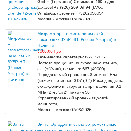
GmbH (Германия) Стоимость 460 р Для
заказов! +7 (926) 209-09-94 (МАХ,
WhatsApp) Звоните +79262090994
Москва
· Москва
07/08/2026
Микромотор – стоматологический
наконечник ЗУБР-НП (Россия-Австрия) в
Наличии
9500.00 Руб
Технические характеристики ЗУБР-НП
Частота вращения на входе наконечника,
с-1 (об/мин), не менее 667 (40000)
Передаваемый вращающий момент, Н•м
(кгс•см), не менее 0,07 (0,7) Расход воды на
охлаждение инструмента при давлении 0,2
МПа (2 кгс/см2), мл/мин 50
Корректированный уровень звуковой
мощности, ...
Москва
· Москва
07/08/2026
Винты Ортодонтические ретромолярные
производство Россия 2.0 мм (Endocarbon)